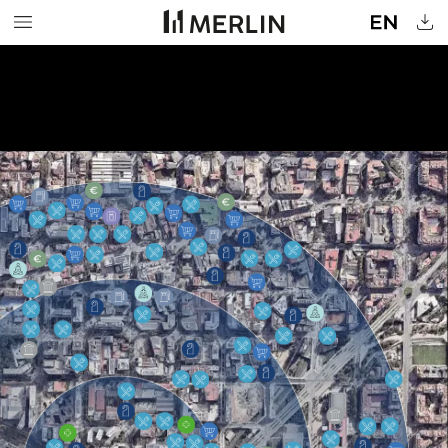
AV.
MERIDIANA
TORRE
GLÒRIES