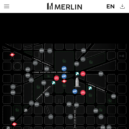
←
AVENIDA
DIAGONAL
→
←
GRAN
VIA
DE
LES
CORTS
CATALANES
→
←
AVENIDA
→
MERIDIANA
DIAGONAL
→
AVENIDA
←
→
BADAJOZ
DE
CALLE