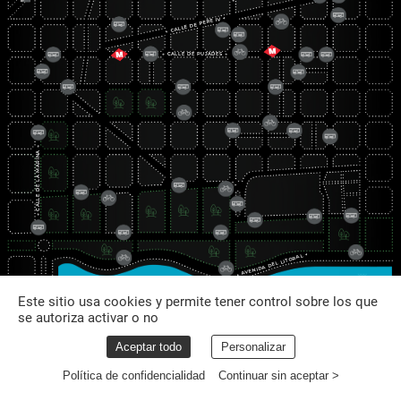
←
→
IV
PERE
DE
CALLE
←
←
CALLE
DE
PUJADES
→
→
MARINA
LA
DE
CALLE
←
→
LITORAL
DEL
AVENIDA
←
Este sitio usa cookies y permite tener control sobre los que
se autoriza activar o no
Aceptar todo
Personalizar
Política de confidencialidad
Continuar sin aceptar >