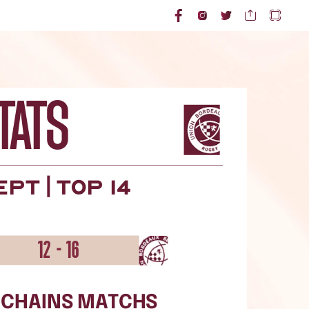
TATS
TATS
|
EPT
TOP
14
12
-
16
CHAINS
MATCHS