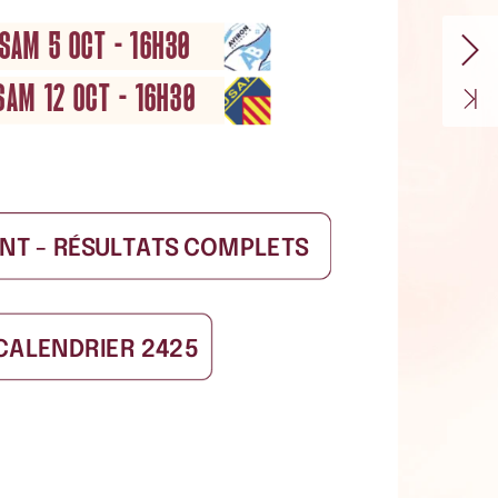
SAM
5
OCT
-
16H30
SAM
12
OCT
-
16H30
NT
-
RÉSULTATS
COMPLETS
CALENDRIER
2425