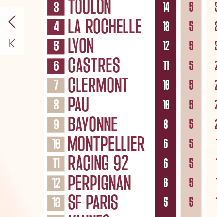
TOULON
3
14
5
LA
ROCHELLE
4
13
5
LYON
5
12
5
CASTRES
6
11
5
CLERMONT
7
10
5
PAU
8
10
5
BAYONNE
9
8
5
MONTPELLIER
10
6
5
RACING
92
11
6
5
PERPIGNAN
12
6
5
SF
PARIS
13
5
5