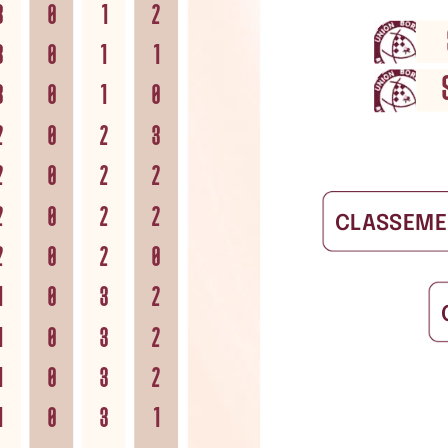
3
0
1
2
3
0
1
1
3
0
1
0
2
0
2
3
2
0
2
2
2
0
2
2
CLASSEME
2
0
2
0
1
0
3
2
1
0
3
2
1
0
3
2
1
0
3
1