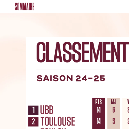
CLASSEMENT
saison
24-25
PTS
MJ
UBB
1
14
5
TOULOUSE
2
14
5