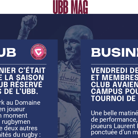
UB
BUSIN
BUSIN
NIER
C’ÉTAIT
VENDREDI
D
E
LA
SAISON
ET
MEMBRE
UB
RÉSERVÉ
CLUB
AVAIE
S
DE
L’UBB.
CAMPUS
PO
TOURNOI
DE
rk
au
Domaine
en
joueur
Une
belle
matin
n
moment
de
performance,
s
rugbymen
joueurs
Laurent
e
deux
autres
ponctuée
d’un
m
aités
du
rugby
: