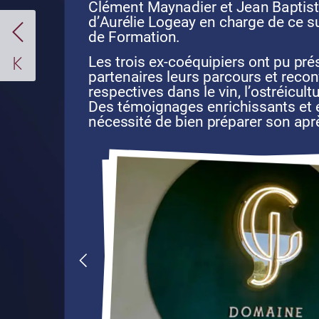
Clément
Maynadier
et
Jean
Baptis
d’Aurélie
Logeay
en
charge
de
ce
s
de
Formation.
Les
trois
ex-coéquipiers
ont
pu
pré
partenaires
leurs
parcours
et
recon
respectives
dans
le
vin,
l’ostréicult
Des
témoignages
enrichissants
et
nécessité
de
bien
préparer
son
apr