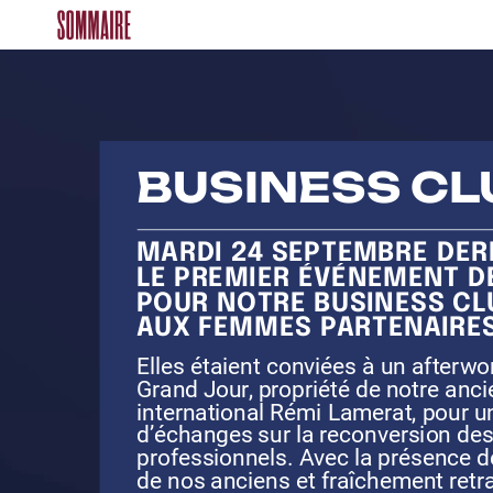
BUSINESS
CL
MARDI
24
SEPTEMBRE
DER
LE
PREMIER
ÉVÉNEMENT
D
POUR
NOTRE
BUSINESS
CL
AUX
FEMMES
PARTENAIRE
Elles
étaient
conviées
à
un
afterwo
Grand
Jour,
propriété
de
notre
anci
international
Rémi
Lamerat,
pour
u
d’échanges
sur
la
reconversion
de
professionnels.
Avec
la
présence
d
de
nos
anciens
et
fraîchement
retr