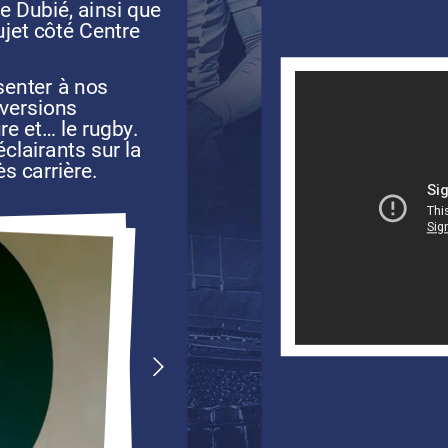
te
Dubié,
ainsi
que
ujet
côté
Centre
senter
à
nos
versions
ure
et…
le
rugby.
éclairants
sur
la
ès
carrière.