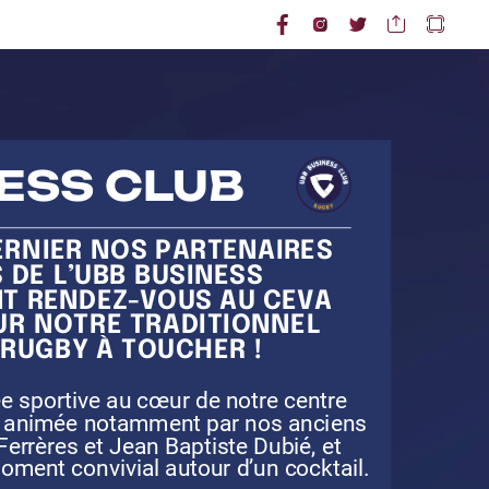
ESS
ESS
CLUB
CLUB
ERNIER
NOS
PARTENAIRES
S
DE
L’UBB
BUSINESS
NT
RENDEZ-VOUS
AU
CEVA
UR
NOTRE
TRADITIONNEL
RUGBY
À
TOUCHER
!
ée
sportive
au
cœur
de
notre
centre
animée
notamment
par
nos
anciens
Ferrères
et
Jean
Baptiste
Dubié,
et
oment
convivial
autour
d’un
cocktail.