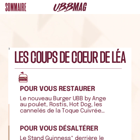
5
LES
COUPS
DE
COEUR
DE
LÉA
POUR
VOUS
RESTAURER
Le
nouveau
Burger
UBB
by
Ange
au
poulet,
Rostis,
Hot
Dog,
les
cannelés
de
la
Toque
Cuivrée…
POUR
VOUS
DÉSALTÉRER
Le
Stand
Guinness*
derrière
le