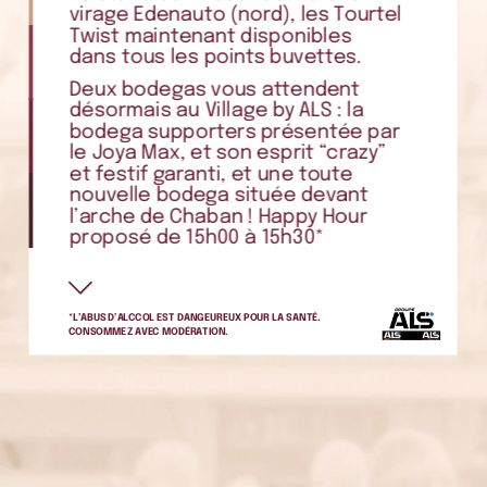
virage
Edenauto
(nord),
les
Tourtel
Twist
maintenant
disponibles
dans
tous
les
points
buvettes.
Deux
bodegas
vous
attendent
désormais
au
Village
by
ALS
:
la
bodega
supporters
présentée
par
le
Joya
Max,
et
son
esprit
“crazy”
et
festif
garanti,
et
une
toute
nouvelle
bodega
située
devant
l’arche
de
Chaban
!
Happy
Hour
proposé
de
15h00
à
15h30*
POUR
SHOPPER
*L’ABUS
D’ALCCOL
EST
DANGEUREUX
POUR
LA
SANTÉ.
Découvrez
les
nouvelles
CONSOMMEZ
AVEC
MODÉRATION.
collections
UBB
dans
les
boutiques
officielles
du
stade.
Le
Bandana
rose,
dont
les
profits
seront
reversés
à
La
Ligue
Contre
le
Cancer.