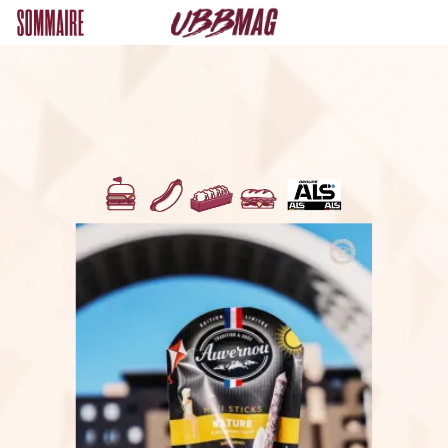
POUR
S’AMUSER
Mini
terrain
de
rugby
/
Pétanque.
Animations
et
Quiz
pour
gagner
de
nombreux
lots.
Allez
à
la
rencontre
de
Léo
dans
les
coursives
du
stade
!