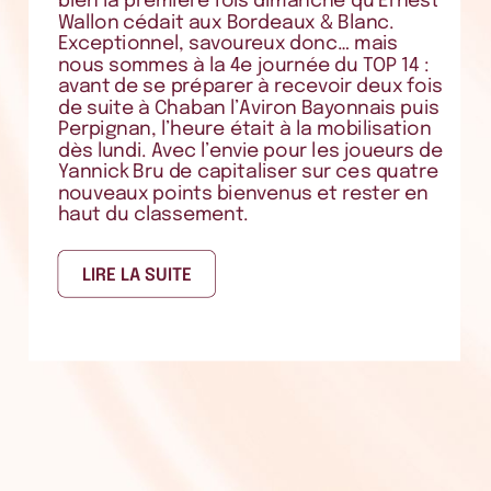
bien
la
première
fois
dimanche
qu’Ernest
Wallon
cédait
aux
Bordeaux
&
Blanc.
Exceptionnel,
savoureux
donc…
mais
nous
sommes
à
la
4e
journée
du
TOP
14
:
avant
de
se
préparer
à
recevoir
deux
fois
de
suite
à
Chaban
l’Aviron
Bayonnais
puis
Perpignan,
l’heure
était
à
la
mobilisation
dès
lundi.
Avec
l’envie
pour
les
joueurs
de
Yannick
Bru
de
capitaliser
sur
ces
quatre
nouveaux
points
bienvenus
et
rester
en
haut
du
classement.
LIRE
LA
SUITE