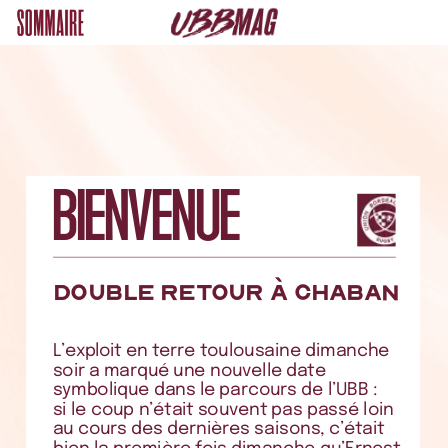
BIENVENUE
Double
retour
a
Chaban
L’exploit
en
terre
toulousaine
dimanche
soir
a
marqué
une
nouvelle
date
symbolique
dans
le
parcours
de
l’UBB
:
si
le
coup
n’était
souvent
pas
passé
loin
au
cours
des
dernières
saisons,
c’était