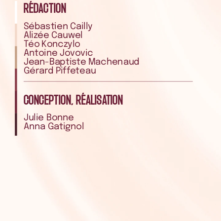
RÉDACTION
Sébastien
Cailly
Alizée
Cauwel
Téo
Konczylo
Antoine
Jovovic
Jean-Baptiste
Machenaud
Gérard
Piffeteau
CONCEPTION,
RÉALISATION
Julie
Bonne
Anna
Gatignol