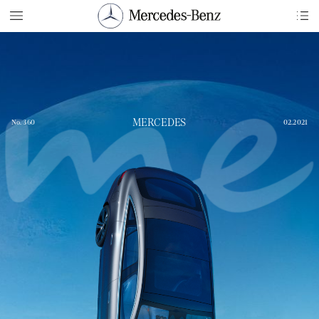
MERCEDES
No.
360
02.2021