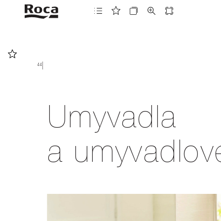
44
44
Umyvadla
a umyvadlov