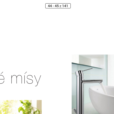
44 - 45
z
141
é mísy