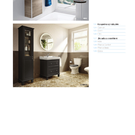
MINI
Koupelnový nábytek
124  
Carmen
124  
Domi
125  
Mini
126  
Zrcadla a osvětlení
127  
Iridia
128  
Prisma Confort
128  
Prisma Basic
128  
Eidos
128  
CARMEN