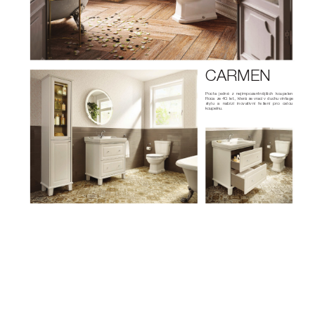
CARMEN
Pocta jedné z nejimpozantnějších koupelen 
Roca ze 40. let., která se vrací v duchu vintage 
stylu a nabízí inovativní řešení pr
o celou
koupelnu.