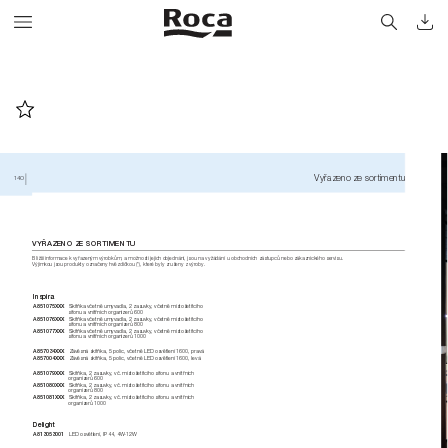
Vyřazeno ze sortimentu
140
VYŘAZENO ZE SORTIMENTU
Bližší informace k vyřazeným výrobkům, a možnosti jejich objednání, jsou na vyžádání u obchodních zástupců nebo zákaznického servisu.
Výjimkou jsou produkty označeny hvězdičkou (*), kter
é byly zrušeny z výroby.
Inspira
A851075XXX 
Skřiňka včetně umyvadla, 2 zasuvky, včetně mistošetřiciho  
sifonu a vnitřnich organizerů 600
A851076XXX 
Skřiňka včetně umyvadla, 2 zasuvky, včetně mistošetřiciho  
sifonu a vnitř
nich organizerů 800
A851077XXX 
Skřiňka včetně umyvadla, 2 zasuvky, včetně mistošetřiciho  
sifonu a vnitřnich organizerů 1000
A857034XXX 
Závěsná skříňka, 5 polic, včetně LED osvětlení 1600, pravá
A857004XXX 
Závěsná skříňka, 5 polic, včetně LED osvětlení 1600, levá
A851079XXX 
Skřiňka, 2 zasuvky, vč. mistošetřiciho sifonu a vnitř
nich  
organizerů 600
A851080XXX 
Skřiňka, 2 zasuvky, vč. mistošetřiciho sifonu a vnitř
nich  
organizerů 800
A851081XXX 
Skřiňka, 2 zasuvky, vč. mistošetřiciho sifonu a vnitř
nich  
organizerů 1000
Delight
A813053001 
LED osvětlení, IP44, 4W-12W