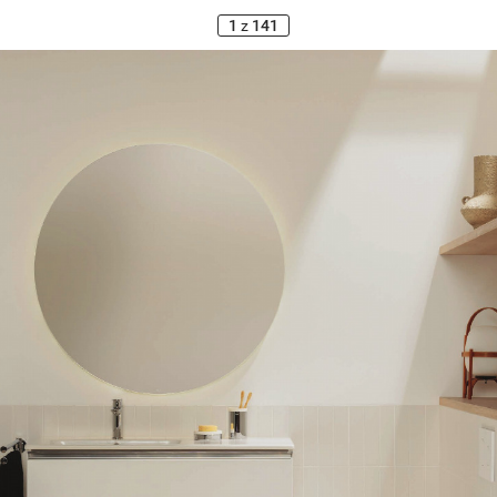
1
z
141