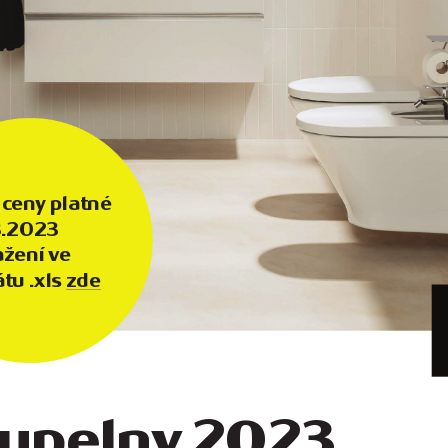
 cen
y platné 
3.20
23 
ažení v
e 
tu .xls 
zd
e
upeln
y
 20
23