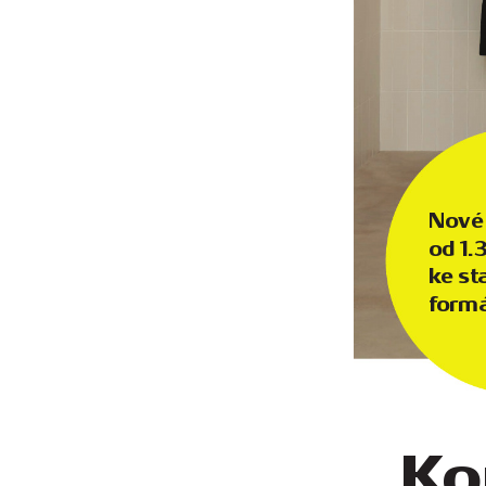
No
v
é
od 1.
k
e 
st
for
má
K
o