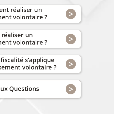
ent
réaliser
un
ment
volontaire
?
réaliser
un
ment
volontaire
?
fiscalité
s'applique
sement
volontaire
?
ux
Questions