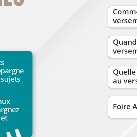
Comm
verse
Quand
verse
ts
épargne
Quelle
sujets
au
ver
aux
Foire
A
argnez
et