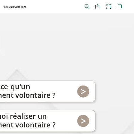
Foire Aux Questions
-ce
qu'un
ment
volontaire
?
oi
réaliser
un
ment
volontaire
?