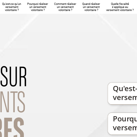
Qu’est-ce qu’un
Pourquoi réaliser
Comment réaliser
Quand réaliser
Quelle fiscalité
versement
un versement
un versement
un versement
s'applique au
volontaire ?
volontaire ?
volontaire ?
volontaire ?
versement volontaire ?
SUR
Qu'est
NTS
verse
Pourqu
RES
verse