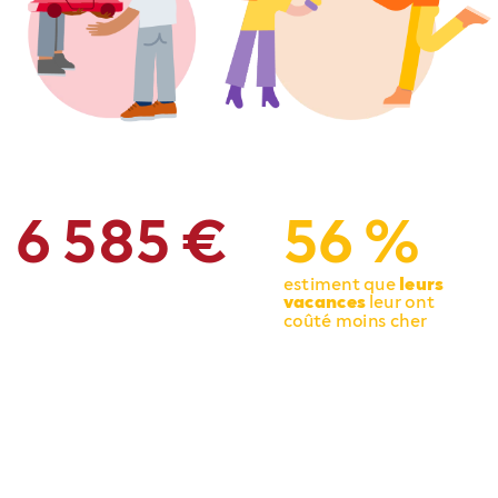
6
585
€
56
%
estiment
que
leurs
vacances
leur
ont
coûté
moins
cher