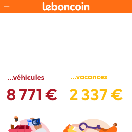
...vacances
...véhicules
8
771
€
2
337
€