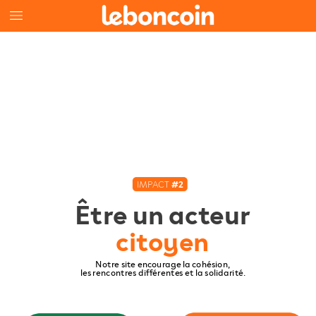
IMPACT
#2
Être
un
acteur
citoyen
Notre
site
encourage
la
cohésion,
les
rencontres
différentes
et
la
solidarité.