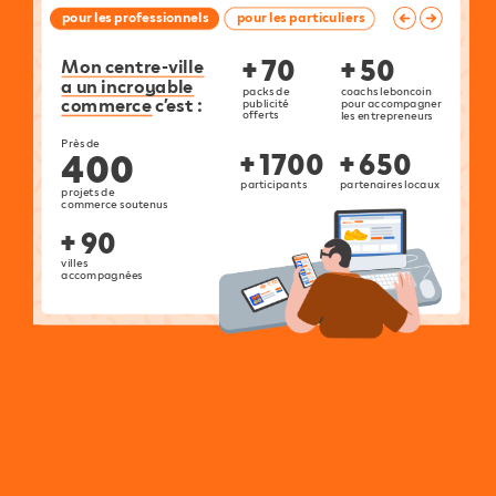
pour
les
professionnels
pour
les
particuliers
+
70
+
50
Mon
centre-ville
a
un
incroyable
packs
de
coachs
leboncoin
commerce
c’est
:
publicité
pour
accompagner
offerts
les
entrepreneurs
Près
de
400
+
1700
+
650
partenaires
locaux
participants
projets
de
commerce
soutenus
+
90
villes
accompagnées