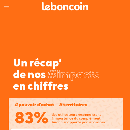
Un
récap’
de
nos
#impacts
en
chiffres
#pouvoir
d’achat
#territoires
83%
des
utilisateurs
reconnaissent
l’importance
du
complément
financier
apporté
par
leboncoin.