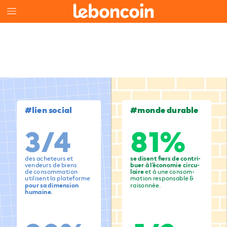
#lien
social
#monde
durable
3/4
81%
des
acheteurs
et
se
disent
fiers
de
contri-
vendeurs
de
biens
buer
à
l’économie
circu-
de
consommation
laire
et
à
une
consom-
utilisent
la
plateforme
mation
responsable
&
pour
sa
dimension
raisonnée.
humaine.