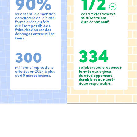
90%
1/2
des
articles
achetés
valorisent
la
dimension
se
substituent
de
solidaire
de
la
plate-
à
un
achat
neuf.
forme
grâce
au
fait
qu’il
soit
possible
de
faire
des
dons
et
des
échanges
entre
utilisa-
teurs.
334
300
millions
d’impressions
collaborateurs
leboncoin
offertes
en
2024
à
plus
formés
aux
enjeux
de
60
asssociations.
du
développement
durable
et
au
numé-
rique
responsable.