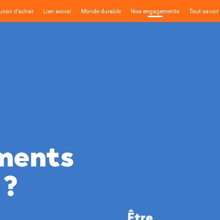
voir d'achat
Lien social
Monde durable
Nos engagements
Tout savoir 
ments
?
Être