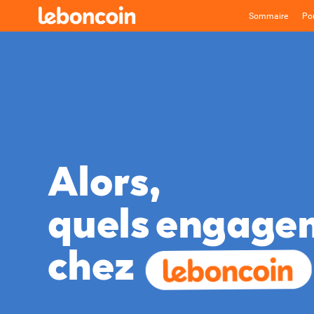
Sommaire
Pou
Alors,
quels
engage
chez