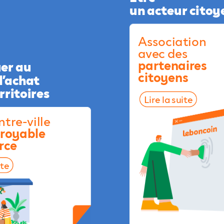
un
acteur
citoy
Association
avec
des
partenaires
uer
au
citoyens
d’achat
rritoires
Lire
la
suite
ntre-ville
croyable
rce
ite