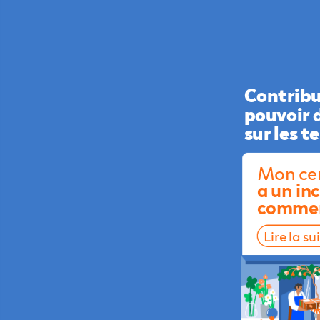
Contrib
pouvoir
sur
les
te
Mon
ce
a
un
in
comme
Lire
la
su