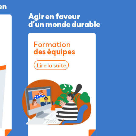
en
Agir
en
faveur
d’un
monde
durable
Formation
des
équipes
Lire
la
suite