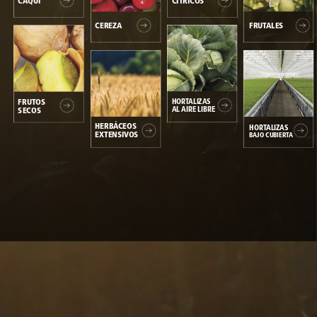
CAQUI
CÍTRICOS
CEREZA
FRUTALES
HORTALIZAS
FRUTOS
AL
AIRE
LIBRE
SECOS
HERBÁCEOS
HORTALIZAS
EXTENSIVOS
BAJO
CUBIERTA