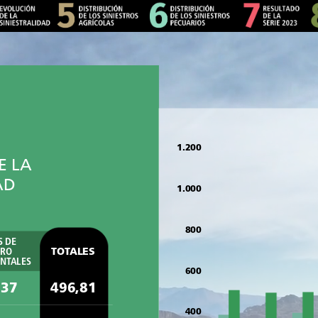
1.200
E
LA
AD
1.000
800
S
DE
URO
TOTALES
NTALES
600
,37
496,81
400