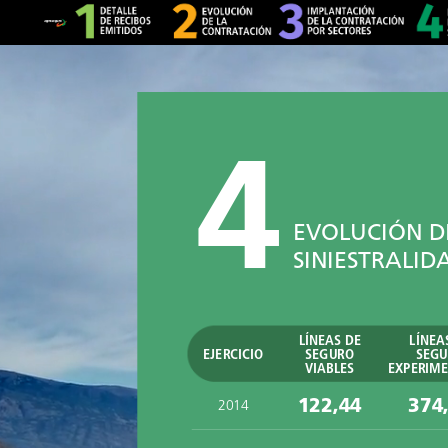
4
EVOLUCIÓN
D
SINIESTRALID
LÍNEAS
DE
LÍNEA
EJERCICIO
SEGURO
SEG
VIABLES
EXPERIME
122,44
374
2014