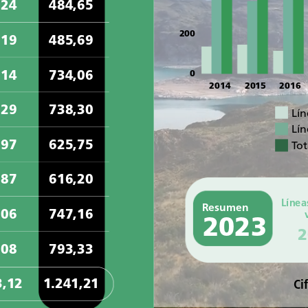
,24
484,65
200
,19
485,69
,14
734,06
0
2014
2015
2016
,29
738,30
Lín
Lín
,97
625,75
Tot
,87
616,20
Línea
Resumen
,06
747,16
2023
2
,08
793,33
3,12
1.241,21
Ci