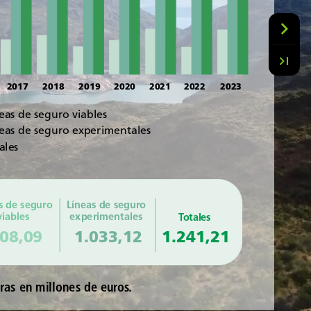
2017
2018
2019
2020
2021
2022
2023
eas
de
seguro
viables
eas
de
seguro
experimentales
ales
s
de
seguro
Líneas
de
seguro
viables
experimentales
Totales
08,09
1.033,12
1.241,21
fras
en
millones
de
euros.