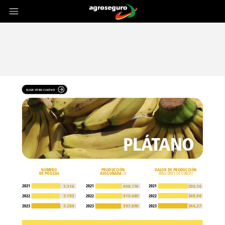
ELIGE
OTRO
CULTIVO
PLÁTANO
NÚMERO
PRODUCCIÓN
VALOR
DE
PRODUCCIÓN
DE
PÓLIZAS
ASEGURADA
(t)
(MILLONES
DE
EUROS)
2021
2021
2021
3.316
408.176
350,14
3.193
410.449
348,94
2022
2022
2022
3.284
393.890
344,27
2023
2023
2023