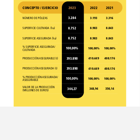
CONCEPTO
/
EJERCICIO
2023
2022
2021
3.284
3.193
3.316
NÚMERO
DE
PÓLIZAS
8.752
8.983
8.843
SUPERFICIE
CULTIVADA
(ha)
8.752
8.983
8.843
SUPERFICIE
ASEGURADA
(ha)
%
SUPERFICIE
ASEGURADA/
100,00%
100,00%
100,00%
CULTIVADA
393.890
410.449
408.176
PRODUCCIÓN
ASEGURABLE
(t)
393.890
410.449
408.176
PRODUCCIÓN
ASEGURADA
(t)
%
PRODUCCIÓN
ASEGURADA/
100,00%
100,00%
100,00%
ASEGURABLE
VALOR
DE
LA
PRODUCCIÓN
344,27
348,94
350,14
(MILLONES
DE
EUROS)