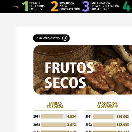
ELIGE
OTRO
CULTIVO
FRUTOS
SECOS
NÚMERO
PRODUCCIÓN
DE
PÓLIZAS
ASEGURADA
(t)
2021
2021
4.934
119.092
5.672
132.658
2022
2022