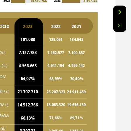
14.512.766
3.397,33
2023
2023
CICIO
2023
2022
2021
101.088
125.091
134.645
7.127.783
7.162.577
7.100.857
(ha)
4.566.663
4.941.194
4.999.142
A
(ha)
DA/
64,07%
68,99%
70,40%
21.302.710
25.207.323
21.911.459
BLE
(t)
14.512.766
18.063.320
19.656.130
DA
(t)
RADA/
68,13%
71,66%
89,71%
IÓN