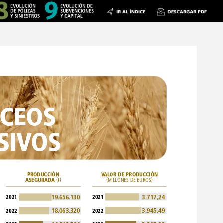
CEOS
SIVOS
PRODUCCIÓN
VALOR
DE
PRODUCCIÓN
ASEGURADA
(t)
(MILLONES
DE
EUROS)
2021
2021
19.656.130
3.717,24
18.063.320
3.945,49
2022
2022