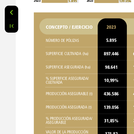
5.895
139.056
2023
2023
CONCEPTO
/
EJERCICIO
2023
5.895
NÚMERO
DE
PÓLIZAS
897.446
SUPERFICIE
CULTIVADA
(ha)
98.641
SUPERFICIE
ASEGURADA
(ha)
%
SUPERFICIE
ASEGURADA/
10,99%
CULTIVADA
436.586
PRODUCCIÓN
ASEGURABLE
(t)
139.056
PRODUCCIÓN
ASEGURADA
(t)
%
PRODUCCIÓN
ASEGURADA/
31,85%
ASEGURABLE
VALOR
DE
LA
PRODUCCIÓN