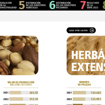
ELIGE
OTRO
CULTIVO
HERBÁ
EXTEN
VALOR
DE
PRODUCCIÓN
NÚMERO
(MILLONES
DE
EUROS)
DE
PÓLIZAS
2021
2021
265,55
134.645
313,10
125.091
2022
2022