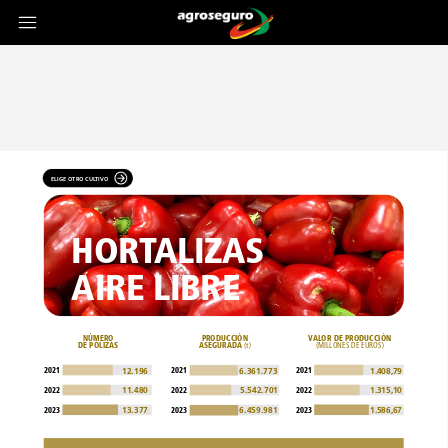
ELIGE
OTRO
CULTIVO
HORTALIZAS
AIRE
LIBRE
NÚMERO
PRODUCCIÓN
VALOR
DE
PRODUCCIÓN
DE
PÓLIZAS
ASEGURADA
(t)
(MILLONES
DE
EUROS)
2021
2021
2021
12.196
6.361.773
1.408,79
11.480
5.542.701
1.315,10
2022
2022
2022
13.377
6.459.981
1.586,67
2023
2023
2023