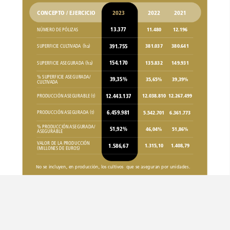
CONCEPTO
/
EJERCICIO
2023
2022
2021
13.377
11.480
12.196
NÚMERO
DE
PÓLIZAS
391.755
381.037
380.641
SUPERFICIE
CULTIVADA
(ha)
154.170
135.832
149.931
SUPERFICIE
ASEGURADA
(ha)
%
SUPERFICIE
ASEGURADA/
39,35%
35,65%
39,39%
CULTIVADA
12.443.137
12.038.810
12.267.499
PRODUCCIÓN
ASEGURABLE
(t)
6.459.981
5.542.701
6.361.773
PRODUCCIÓN
ASEGURADA
(t)
%
PRODUCCIÓN
ASEGURADA/
51,92%
46,04%
51,86%
ASEGURABLE
VALOR
DE
LA
PRODUCCIÓN
1.586,67
1.315,10
1.408,79
(MILLONES
DE
EUROS)
No
se
incluyen,
en
producción,
los
cultivos
que
se
aseguran
por
unidades.