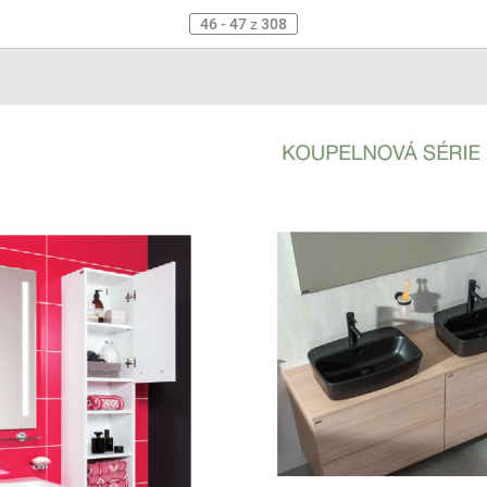
46 - 47
z
308