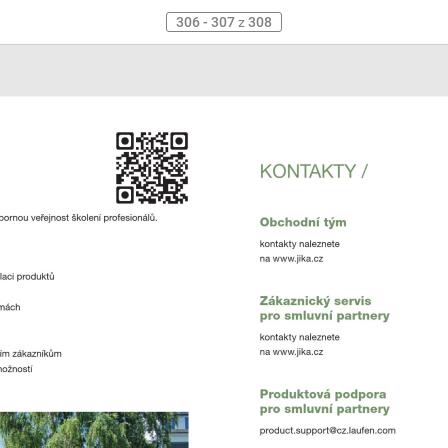
306 - 307
z
308