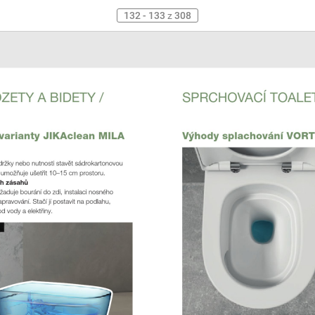
132 - 133
z
308