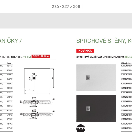
226 - 227
z
308