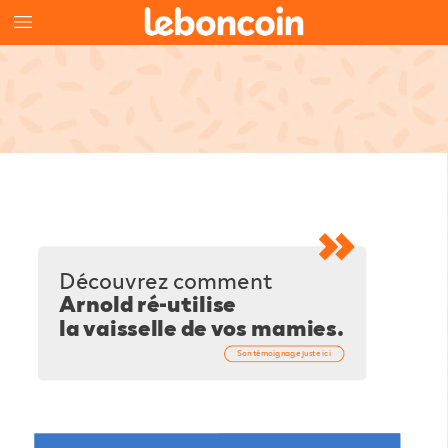
Découvrez
comment
Arnold
ré-utilise
la
vaisselle
de
vos
mamies.
Son
témoignage
juste
ici