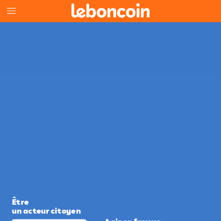
Être
un
acteur
citoyen
Agir
en
faveur