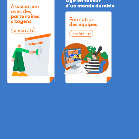
d’un
monde
durable
Association
avec
des
partenaires
Formation
citoyens
des
équipes
Lire
la
suite
Lire
la
suite