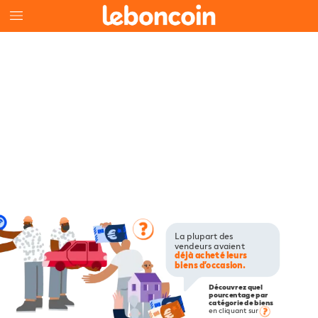
La
plupart
des
vendeurs
avaient
déjà
acheté
leurs
biens
d’occasion.
Découvrez
quel
pourcentage
par
catégorie
de
biens
en
cliquant
sur