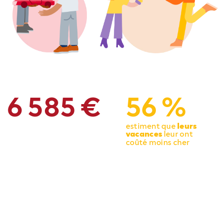
6
585
€
56
%
estiment
que
leurs
vacances
leur
ont
coûté
moins
cher