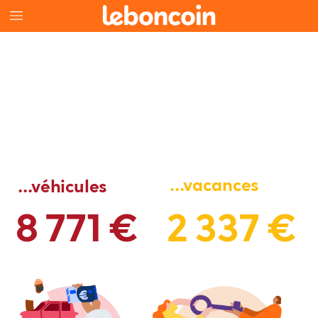
...vacances
...véhicules
8
771
€
2
337
€