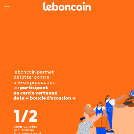
leboncoin
permet
de
lutter
contre
une
surproduction
en
participant
au
cercle
vertueux
de
la
« boucle
d’occasion »
1/2
biens
achetés
se
substitue
à
un
article
neuf