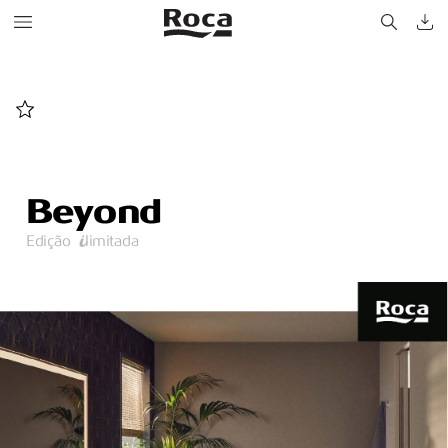
Be
y
ond
Edição    limitada