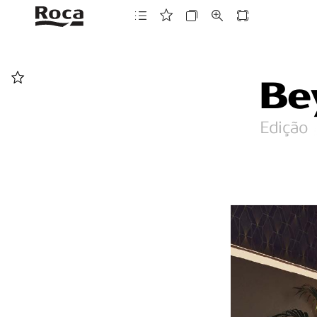
Be
Edição  