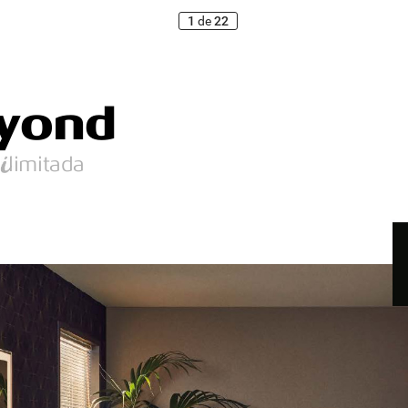
1
de
22
y
ond
  limitada