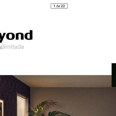
1
de
22
y
ond
  limitada