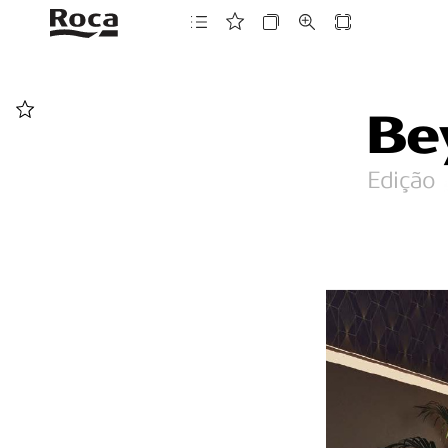
Be
Edição  