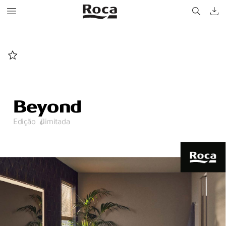
Be
y
ond
Edição    limitada