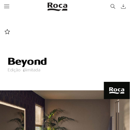
Be
y
ond
Edição    limitada