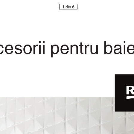
1
din
6
cesorii pentru bai