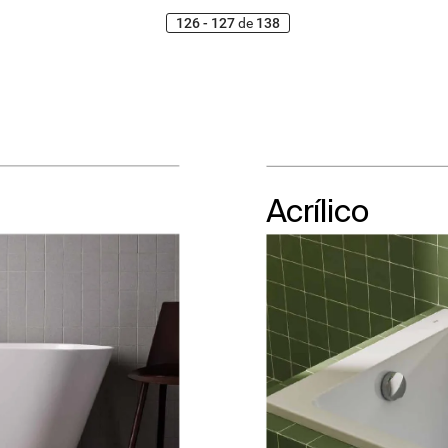
126 - 127
de
138
A
crílico