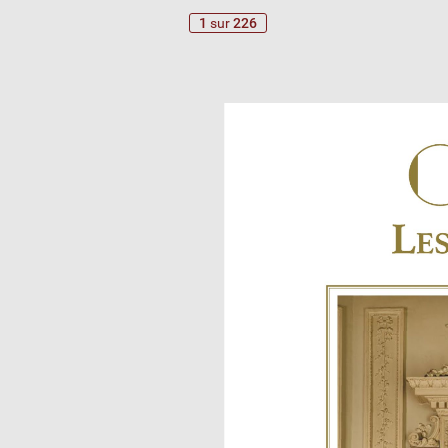
1
sur
226