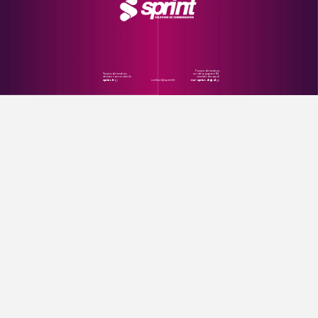
Pour
plus
d’informations
Pour
plus
d’informations,
sur
notre
engagement
RSE,
retrouvez-nous
sur
notre
site
consultez
notre
rapport
contact@
sprint.fr
sprint.fr
ici
rse-sprint.digital
ici