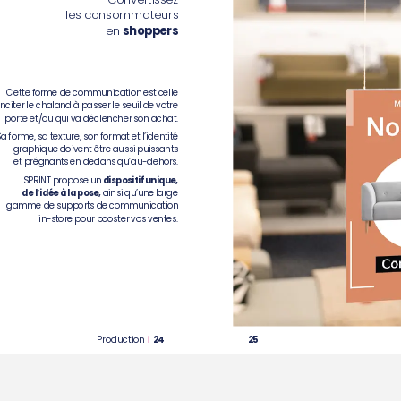
les
consommateurs
en
shoppers
Cette
forme
de
communication
est
celle
inciter
le
chaland
à
passer
le
seuil
de
votre
porte
et/ou
qui
va
déclencher
son
achat.
Sa
forme,
sa
texture,
son
format
et
l’identité
graphique
doivent
être
aussi
puissants
et
prégnants
en
dedans
qu’au-dehors.
SPRINT
propose
un
dispositif
unique,
de
l’idée
à
la
pose,
ainsi
qu’une
large
gamme
de
supports
de
communication
in-store
pour
booster
vos
ventes.
Production
24
25