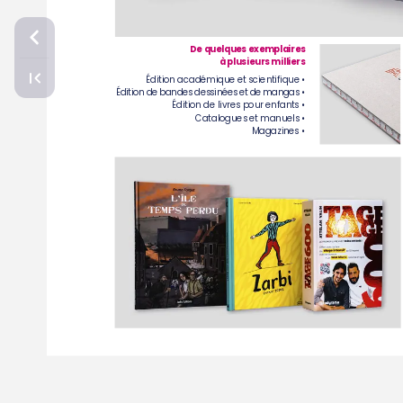
De
quel
ques
exemplaires
à
plusieurs
milliers
Édition
académique
et
scientifique
•
Édition
de
bandes
dessinées
et
de
mangas
•
Édition
de
livres
pour
enfants
•
Catalogues
et
manuels
•
Magazines
•