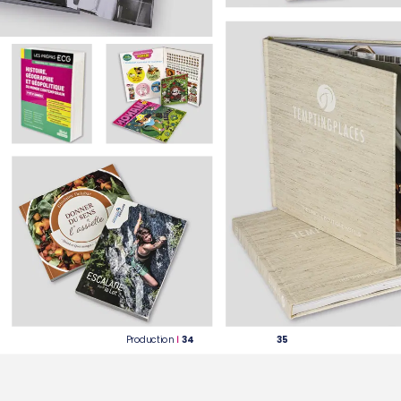
35
Production
34