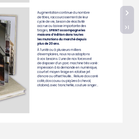
Augmentation
continue
du
nombre
de
titres,
raccourcissement
de
leur
cycle
de
vie,
besoin
de
réactivité
accrue
ou
baisse
importante
des
tirages,
SPRINT
accompagne
les
maisons
d’édition
dans
toutes
les
mutations
du
marché
depuis
plus
de
20
ans.
À
l’unité
ou
à
plusieurs
milliers
d’exemplaires,
nous
nous
adaptons
à
vos
besoins.
L’une
de
nos
forces
est
de
disposer
d’un
parc
machine
très
varié
:
impression
à
la
demande
en
numérique,
court
et
moyen
tirage
en
rotative
jet
d’encre
ou
offset
feuille…
Reliure
dos
carré
collé,
dos
cousu
ou
piqûres
à
cheval,
otabind,
avec
tranchefile,
couture
singer…