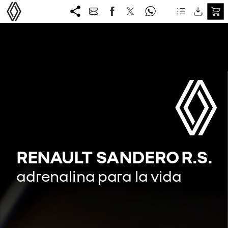
RENAULT
SANDERO
R.S.
adrenalina
para
la
vida