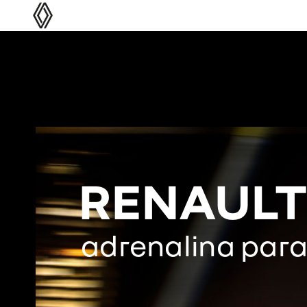
RENAULT
adrenalina
par