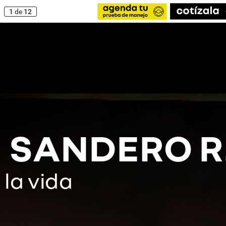
1
de
12
SANDERO
R
a
la
vida