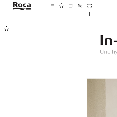
In
Une h