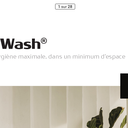
1
sur
28
-
W
ash
®
ygiène maximale
, dans un minimum d’
espace