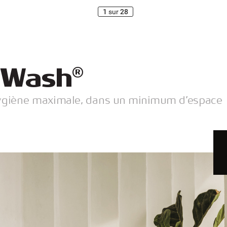
1
sur
28
-
W
ash
®
ygiène maximale
, dans un minimum d’
espace