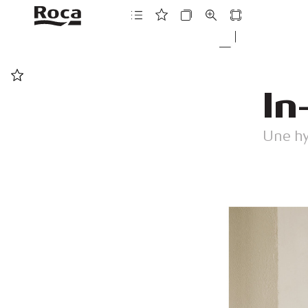
In
Une h