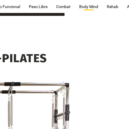
o Funcional
Peso Libre
Combat
Body Mind
Rehab
-PILATES
-PILATES