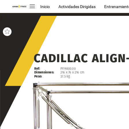
Inicio
Actividades Dirigidas
Entrenamient
CADILLAC
CADILLAC
ALIGN
ALIGN
Ref:
PI19800.00
Dimensiones:
216
x
76
x
216
cm
Peso:
37.5
kg