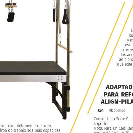
b
su
y
m
está
corro
los
acc
adicion
que
este
ADAPTAD
PARA
REF
ALIGN-PIL
PI20400.00
Ref:
Convierte
la
Serie
C
e
soporte.
rior
rior
completamente
completamente
de
de
acero
acero
Nota:
Para
un
Cadillac
área
área
de
de
trabajo
trabajo
sea
sea
más
más
espaciosa,
espaciosa,