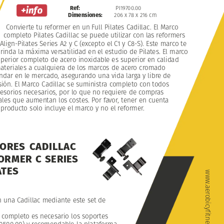
Ref:
PI19700.00
Dimensiones:
206
x
78
x
216
cm
Convierte
tu
reformer
en
un
Full
Pilates
Cadillac.
El
Marco
completo
Pilates
Cadillac
se
puede
utilizar
con
las
reformers
Align-Pilates
Series
A2
y
C
(excepto
el
C1
y
C8-S).
Este
marco
te
rinda
la
máxima
versatilidad
en
el
estudio
de
Pilates.
El
marco
perior
completo
de
acero
inoxidable
es
superior
en
calidad
ateriales
a
cualquiera
de
los
marcos
de
acero
cromado
ndar
en
le
mercado,
asegurando
una
vida
larga
y
libre
de
sión.
El
Marco
Cadillac
se
suministra
completo
con
todos
esorios
necesarios,
por
lo
que
no
requiere
de
compras
ales
que
aumentan
los
costes.
Por
favor,
tener
en
cuenta
producto
solo
incluye
el
marco
y
no
el
reformer.
ORES
CADILLAC
ORMER
C
SERIES
ATES
www.aerobicyfitness.com
n
una
Cadillac
mediante
este
set
de
completo
es
necesario
los
soportes