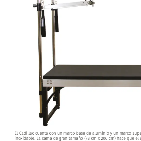
El
El
Cadillac
Cadillac
cuenta
cuenta
con
con
un
un
marco
marco
base
base
de
de
aluminio
aluminio
y
y
un
un
marco
marco
supe
supe
inoxidable.
inoxidable.
La
La
cama
cama
de
de
gran
gran
tamaño
tamaño
(78
(78
cm
cm
x
x
206
206
cm)
cm)
hace
hace
que
que
el
el